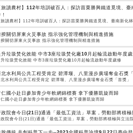
【旅讀農村】112年培訓破百人：探訪苗栗勝興鐵道覓境、
香！
【旅讀農村】112年培訓破百人：探訪苗栗勝興鐵道覓境、臺南新化
陳揆關切屏東火災事故 指示強化管理機制與精進措施
陳揆關切屏東火災事故 指示強化管理機制與精進措施
提升垃圾焚化效能 中市3座垃圾焚化廠10月起輪流啟動年度
提升垃圾焚化效能 中市3座垃圾焚化廠10月起輪流啟動年度歲修
新北水利局公共工程受肯定 碧潭堰、八里漫步廣場奪金石獎
新北水利局公共工程受肯定 碧潭堰、八里漫步廣場奪金石獎「首獎」
竹仁國小赴日參加青少年軟網錦標賽 拿下優勝凱旋而歸
竹仁國小赴日參加青少年軟網錦標賽 拿下優勝凱旋而歸
行政院會今日(21日)通過「最低工資法」草案，勞動部將積
行政院會今日(21日)通過「最低工資法」草案，勞動部將積極與立法
跳脫傳統 共創科普下一步─2023全國科普論壇9月22日臺中