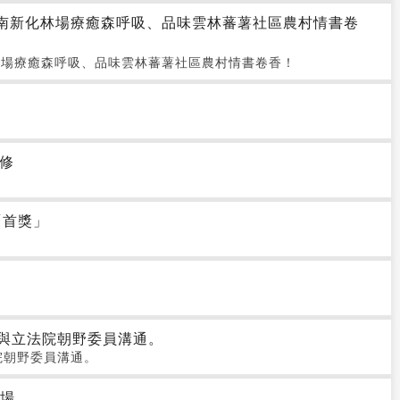
臺南新化林場療癒森呼吸、品味雲林蕃薯社區農村情書卷
林場療癒森呼吸、品味雲林蕃薯社區農村情書卷香！
歲修
「首獎」
極與立法院朝野委員溝通。
院朝野委員溝通。
登場