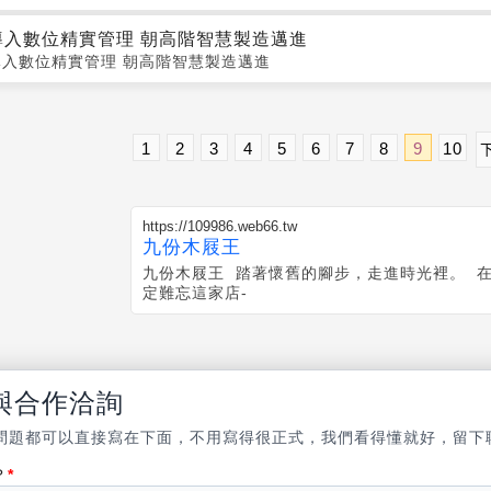
導入數位精實管理 朝高階智慧製造邁進
導入數位精實管理 朝高階智慧製造邁進
1
2
3
4
5
6
7
8
9
10
https://109986.web66.tw
九份木屐王
九份木屐王 踏著懷舊的腳步，走進時光裡。 
定難忘這家店-
與合作洽詢
問題都可以直接寫在下面，不用寫得很正式，我們看得懂就好，留下
？