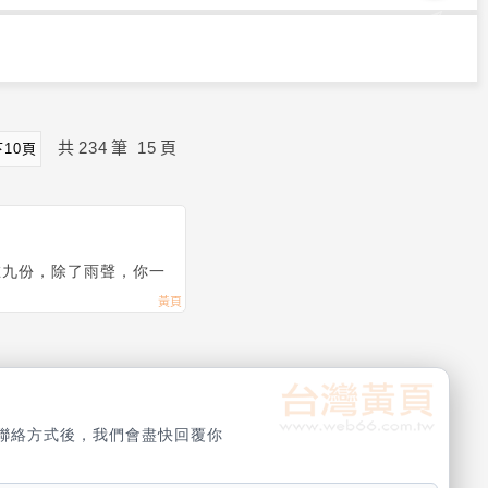
共
234
筆
15
頁
下10頁
在九份，除了雨聲，你一
聯絡方式後，我們會盡快回覆你