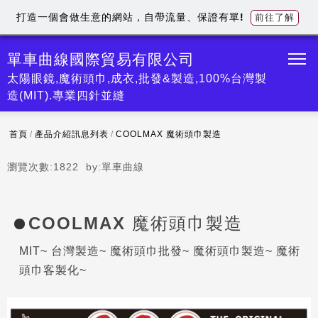
打造一個會做生意的網站，自帶流量、保證有單!
前往了解
單車曲線國際貿易有限公司
太陽眼鏡,魔術頭巾,成衣,批發&製造,100%台灣製
造(MIT).專業四針並縫
首頁
/
產品介紹訊息列表
/
COOLMAX 魔術頭巾製造
瀏覽次數:
1822
by:
單車曲線
COOLMAX 魔術頭巾製造
MIT~ 台灣製造~ 魔術頭巾批發~ 魔術頭巾製造~ 魔術
頭巾客製化~