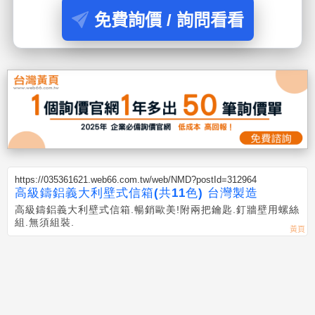
免費詢價 / 詢問看看
https://035361621.web66.com.tw/web/NMD?postId=312964
高級鑄鋁義大利壁式信箱(共11色) 台灣製造
高級鑄鋁義大利壁式信箱.暢銷歐美!附兩把鑰匙.釘牆壁用螺絲
組.無須組裝.