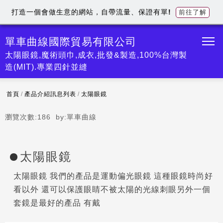
打造一個會做生意的網站，自帶流量、保證有單!
前往了解
單車曲線國際貿易有限公司
太陽眼鏡,魔術頭巾,成衣,批發&製造,100%台灣製
造(MIT).專業四針並縫
首頁
/
產品介紹訊息列表
/
太陽眼鏡
瀏覽次數:
186
by:
單車曲線
太陽眼鏡
太陽眼鏡 我們的產品是運動偏光眼鏡 這種眼鏡時尚好
看以外 還可以保護眼睛不被太陽的光線刺眼另外一個
套鏡是最好的產品 有戴