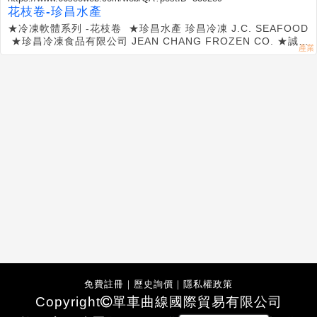
花枝卷-珍昌水產
★冷凍軟體系列 -花枝卷 ★珍昌水產 珍昌冷凍 J.C. SEAFOOD
★珍昌冷凍食品有限公司 JEAN CHANG FROZEN CO. ★誠信
專業，大盤買賣，品質保證，提供客戶選購
免費註冊
｜
歷史詢價
｜
隱私權政策
Copyright
單車曲線國際貿易有限公司