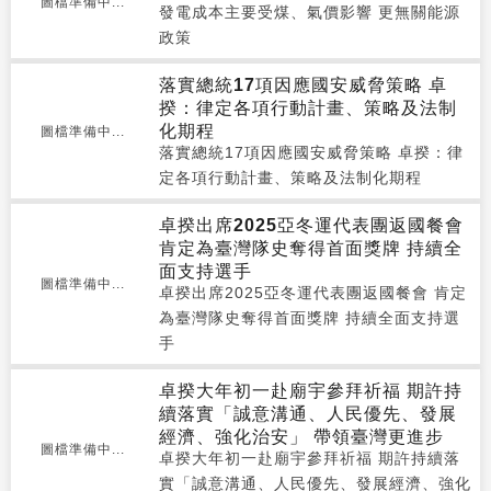
圖檔準備中...
發電成本主要受煤、氣價影響 更無關能源
政策
落實總統17項因應國安威脅策略 卓
揆：律定各項行動計畫、策略及法制
化期程
圖檔準備中...
落實總統17項因應國安威脅策略 卓揆：律
定各項行動計畫、策略及法制化期程
卓揆出席2025亞冬運代表團返國餐會
肯定為臺灣隊史奪得首面獎牌 持續全
面支持選手
圖檔準備中...
卓揆出席2025亞冬運代表團返國餐會 肯定
為臺灣隊史奪得首面獎牌 持續全面支持選
手
卓揆大年初一赴廟宇參拜祈福 期許持
續落實「誠意溝通、人民優先、發展
經濟、強化治安」 帶領臺灣更進步
圖檔準備中...
卓揆大年初一赴廟宇參拜祈福 期許持續落
實「誠意溝通、人民優先、發展經濟、強化