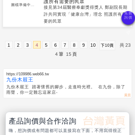
護所有需要的民眾
圖檔準備中...
接見第34屆醫療奉獻獎得獎人 鄭副院長期
許共同實現「健康台灣」理念 照護所有需
要的民眾
1
2
3
4
5
6
7
8
9
10
共
23
下10頁
4
筆
15
頁
https://109986.web66.tw
九份木屐王
九份木屐王 踏著懷舊的腳步，走進時光裡。 在九份，除了
雨聲，你一定難忘這家店-
產品詢價與合作洽詢
嗨，想詢價或有問題都可以直接寫在下面，不用寫得很正