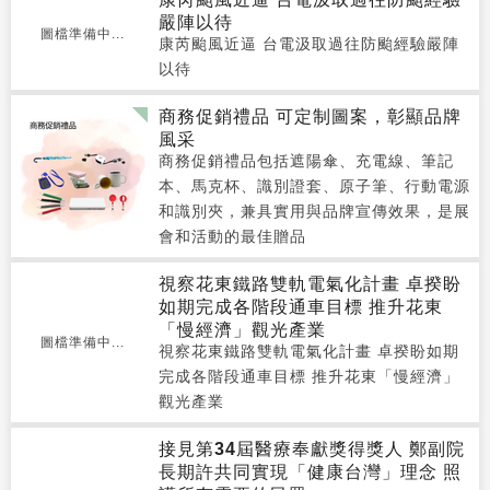
嚴陣以待
圖檔準備中...
康芮颱風近逼 台電汲取過往防颱經驗嚴陣
以待
商務促銷禮品 可定制圖案，彰顯品牌
風采
商務促銷禮品包括遮陽傘、充電線、筆記
本、馬克杯、識別證套、原子筆、行動電源
和識別夾，兼具實用與品牌宣傳效果，是展
會和活動的最佳贈品
視察花東鐵路雙軌電氣化計畫 卓揆盼
如期完成各階段通車目標 推升花東
「慢經濟」觀光產業
圖檔準備中...
視察花東鐵路雙軌電氣化計畫 卓揆盼如期
完成各階段通車目標 推升花東「慢經濟」
觀光產業
接見第34屆醫療奉獻獎得獎人 鄭副院
長期許共同實現「健康台灣」理念 照