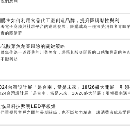
果他們想利
團購主如何利用食品代工廠創造品牌，提升團購黏性與利
隨著電子商務與社群平台的迅速發展，團購成為一種深受消費者青睞
忠實的團購群
降低酸菜魚創業風險的關鍵策略
酸菜魚作為一道經典的川菜美食，憑藉其酸爽開胃的口感和豐富的魚
廳不斷興起，
2024台灣設計展「是台南，當是未來」10/26盛大開展！引領臺南
024台灣設計展「是台南，當是未來」10/26盛大開展！引領臺南邁向The
金協昌科技照明LED平板燈
我們重視與客戶之間的長期關係，也不斷努力精進，讓消費者成為愛