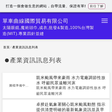
打造一個會做生意的網站，自帶流量、保證有單!
前往了解
單車曲線國際貿易有限公司
太陽眼鏡,魔術頭巾,成衣,批發&製造,100%台灣製
造(MIT).專業四針並縫
首頁
/
產業資訊訊息列表
產業資訊訊息列表
凱米颱風帶來豪雨 水力電廠調節性放
水 呼籲民眾遠離河床
圖檔準備中...
凱米颱風帶來豪雨 水力電廠調節性放水 呼
籲民眾遠離河床
卓揆赴氣象署關心凱米颱風動態 指示
提供清楚明確的最新氣象資訊並及早