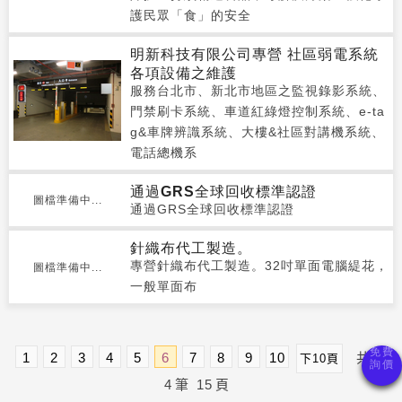
護民眾「食」的安全
明新科技有限公司專營 社區弱電系統
各項設備之維護
服務台北市、新北市地區之監視錄影系統、
門禁刷卡系統、車道紅綠燈控制系統、e-ta
g&車牌辨識系統、大樓&社區對講機系統、
電話總機系
通過GRS全球回收標準認證
圖檔準備中...
通過GRS全球回收標準認證
針織布代工製造。
專營針織布代工製造。32吋單面電腦緹花，
圖檔準備中...
一般單面布
1
2
3
4
5
6
7
8
9
10
共
23
下10頁
4
筆
15
頁