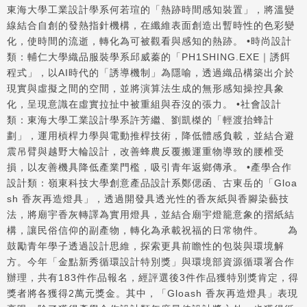
東海大學工業設計學系何若瑄的「熱跡時間感知裝置」，將溫變
線結合自創的發熱指針機構，在纖維表面創造出暫時性的色彩變
化，使時間的流逝，轉化為可被觀看與感知的熱跡。 •時尚設計
類：輔仁大學織品服裝學系邱威蓁的「PH1SHING.EXE｜誘餌
程式」，以AI時代的「誘導機制」為隱喻，透過織品構築出介於
現實與虛擬之間的空間，並將演算法生成的無形感知操控具象
化，呈現意識在虛實拉扯中被重組與吞沒的張力。 •社會設計
類：東海大學工業設計學系許芳繼、劉凱榤的「輕渡抬蜂計
劃」，運用槓桿力學與電動推桿技術，降低體感負載，並結合避
震吊臂與越野大輪設計，改善蜂農反覆搬運重物導致的腰椎受
損，以友善機具降低產業門檻，吸引青年返鄉傳承。 •產學合作
設計類：嶺東科技大學創意產品設計系鄭偲函、古東岳的「Gloa
sh 香灰再造燈具」，透過開發具透光性的香灰紙與香腳染藝技
法，將廟宇香灰轉譯為實用燈具，並結合廟宇燈籠意象的摺紙結
構，讓民俗信仰的副產物，轉化為承載祝福的日常物件。 為
鼓勵青年學子透過設計思維，探索更具前瞻性的包裝與環境解
方。今年「金點新秀循環設計特別獎」與環境部資源循環署合作
辦理，共有183件作品報名，經評選後3件作品獲特別獎肯定，得
獎者將各獲得2萬元獎金。其中，「Gloash 香灰再造燈具」表現