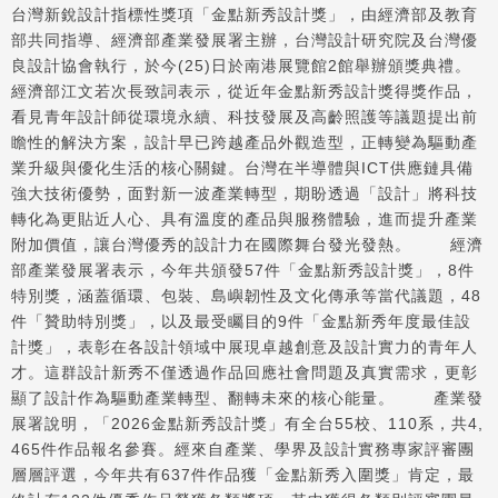
台灣新銳設計指標性獎項「金點新秀設計獎」，由經濟部及教育
部共同指導、經濟部產業發展署主辦，台灣設計研究院及台灣優
良設計協會執行，於今(25)日於南港展覽館2館舉辦頒獎典禮。
經濟部江文若次長致詞表示，從近年金點新秀設計獎得獎作品，
看見青年設計師從環境永續、科技發展及高齡照護等議題提出前
瞻性的解決方案，設計早已跨越產品外觀造型，正轉變為驅動產
業升級與優化生活的核心關鍵。台灣在半導體與ICT供應鏈具備
強大技術優勢，面對新一波產業轉型，期盼透過「設計」將科技
轉化為更貼近人心、具有溫度的產品與服務體驗，進而提升產業
附加價值，讓台灣優秀的設計力在國際舞台發光發熱。 經濟
部產業發展署表示，今年共頒發57件「金點新秀設計獎」，8件
特別獎，涵蓋循環、包裝、島嶼韌性及文化傳承等當代議題，48
件「贊助特別獎」，以及最受矚目的9件「金點新秀年度最佳設
計獎」，表彰在各設計領域中展現卓越創意及設計實力的青年人
才。這群設計新秀不僅透過作品回應社會問題及真實需求，更彰
顯了設計作為驅動產業轉型、翻轉未來的核心能量。 產業發
展署說明，「2026金點新秀設計獎」有全台55校、110系，共4,
465件作品報名參賽。經來自產業、學界及設計實務專家評審團
層層評選，今年共有637件作品獲「金點新秀入圍獎」肯定，最