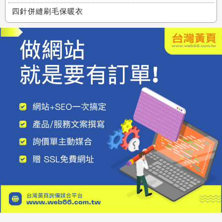
四針併縫刷毛保暖衣