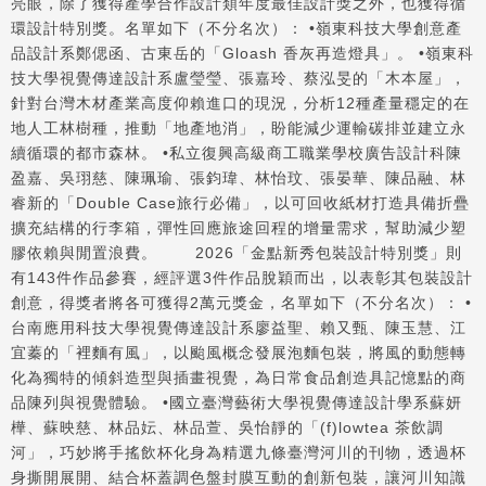
亮眼，除了獲得產學合作設計類年度最佳設計獎之外，也獲得循
環設計特別獎。名單如下（不分名次）： •嶺東科技大學創意產
品設計系鄭偲函、古東岳的「Gloash 香灰再造燈具」。 •嶺東科
技大學視覺傳達設計系盧瑩瑩、張嘉玲、蔡泓旻的「木本屋」，
針對台灣木材產業高度仰賴進口的現況，分析12種產量穩定的在
地人工林樹種，推動「地產地消」，盼能減少運輸碳排並建立永
續循環的都市森林。 •私立復興高級商工職業學校廣告設計科陳
盈嘉、吳珝慈、陳珮瑜、張鈞瑋、林怡玟、張晏華、陳品融、林
睿新的「Double Case旅行必備」，以可回收紙材打造具備折疊
擴充結構的行李箱，彈性回應旅途回程的增量需求，幫助減少塑
膠依賴與閒置浪費。 2026「金點新秀包裝設計特別獎」則
有143件作品參賽，經評選3件作品脫穎而出，以表彰其包裝設計
創意，得獎者將各可獲得2萬元獎金，名單如下（不分名次）： •
台南應用科技大學視覺傳達設計系廖益聖、賴又甄、陳玉慧、江
宜蓁的「裡麵有風」，以颱風概念發展泡麵包裝，將風的動態轉
化為獨特的傾斜造型與插畫視覺，為日常食品創造具記憶點的商
品陳列與視覺體驗。 •國立臺灣藝術大學視覺傳達設計學系蘇妍
樺、蘇映慈、林品妘、林品萱、吳怡靜的「(f)lowtea 茶飲調
河」，巧妙將手搖飲杯化身為精選九條臺灣河川的刊物，透過杯
身撕開展開、結合杯蓋調色盤封膜互動的創新包裝，讓河川知識