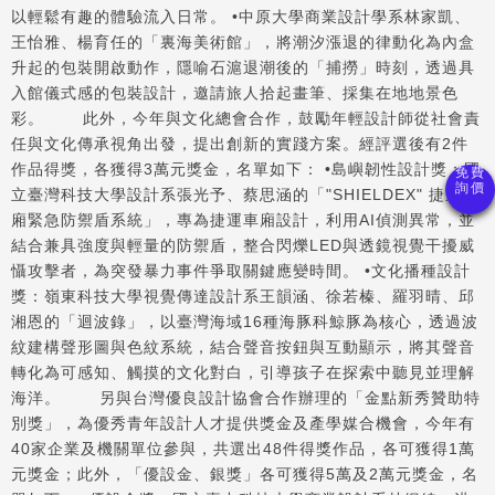
以輕鬆有趣的體驗流入日常。 •中原大學商業設計學系林家凱、
王怡雅、楊育任的「裏海美術館」，將潮汐漲退的律動化為內盒
升起的包裝開啟動作，隱喻石滬退潮後的「捕撈」時刻，透過具
入館儀式感的包裝設計，邀請旅人拾起畫筆、採集在地地景色
彩。 此外，今年與文化總會合作，鼓勵年輕設計師從社會責
任與文化傳承視角出發，提出創新的實踐方案。經評選後有2件
作品得獎，各獲得3萬元獎金，名單如下： •島嶼韌性設計獎：國
立臺灣科技大學設計系張光予、蔡思涵的「"SHIELDEX" 捷運車
廂緊急防禦盾系統」，專為捷運車廂設計，利用AI偵測異常，並
結合兼具強度與輕量的防禦盾，整合閃爍LED與透鏡視覺干擾威
懾攻擊者，為突發暴力事件爭取關鍵應變時間。 •文化播種設計
獎：嶺東科技大學視覺傳達設計系王韻涵、徐若榛、羅羽晴、邱
湘恩的「迴波錄」，以臺灣海域16種海豚科鯨豚為核心，透過波
紋建構聲形圖與色紋系統，結合聲音按鈕與互動顯示，將其聲音
轉化為可感知、觸摸的文化對白，引導孩子在探索中聽見並理解
海洋。 另與台灣優良設計協會合作辦理的「金點新秀贊助特
別獎」，為優秀青年設計人才提供獎金及產學媒合機會，今年有
40家企業及機關單位參與，共選出48件得獎作品，各可獲得1萬
元獎金；此外，「優設金、銀獎」各可獲得5萬及2萬元獎金，名