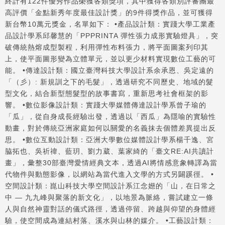
終計有122件優秀作品榮獲各類獎項，其中獲得各類別評審團最
高評價「金點新秀年度最佳設計獎」的9件得獎作品，並可獲得
新台幣10萬元獎金，名單如下： •產品設計類：實踐大學工業產
品設計學系邱馨慧的「PPPRINTA 彈性張力成形實驗燈具」，突
破傳統熱熔成型製程，利用彈性布料張力，將平面圖案列印其
上，使平面圖形變為立體單元，並以更少材料實現數位工藝的可
能。 •傳達設計類：國立臺灣科技大學設計系余承恩、吳定遠的
「（彡）: 新規訓之下的毛髮」，透過研究不同歷史、地域的髮
型文化，結合新型態髮型的故事書寫，重新思考社會框架的影
響。 •數位影像設計類：實踐大學媒體傳達設計學系曾子瑜的
「瓜」，從自身成長經驗出發，透過以「西瓜」為隱喻的實驗性
動畫，對於傳統亞洲家庭如何以關愛的名義抹去個體差異提出反
思。 •數位互動設計類：亞洲大學數位媒體設計學系楊千逸、宮
脇拓也、吳祈禕、藍玥、劉力葳、葉家綺的「臺文RE:AI共讀計
畫」，彙整30部臺灣愛情經典文本，透過AI將情感意象轉譯為當
代物件與動態影像，以網站為當代進入文學的方式另闢蹊徑。 •
空間設計類：崑山科技大學空間設計系江念嬨的「山，在日常之
中 — 九九峰與聚落的新文化」，以地景為脈絡，嘗試建立一條
人與自然神靈對話的儀式路徑，透過停留、跨越與仰望的身體經
驗，使空間成為連結村落、溪水與山林的媒介。 •工藝設計類：