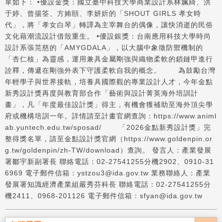
單如下： •優設金獎：國立臺中科技大學商業設計系林姵綺、洪
于婷、曾揚筌、方姷頤、李妍妡的「SHOUT GIRLS 孝女時
代」，將「孝女白琴」轉譯為主宰舞台的偶像，讓快消逝的民俗
文化藉潮流設計借殼重生。 •優設銀獎：台南應用科技大學時尚
設計系張芫慈的「AMYGDALA」，以大腦中象徵防禦機制的
「杏仁核」為靈感，運用兼具金屬剛強與織物柔軟的鎖鏈甲進行
詮釋，傳遞在剛強外表下守護柔軟自我的概念。 為鼓勵台灣
年輕學子與世界接軌，培養具國際觀的專業設計人才，今年金點
新秀設計獎再度與教育部合作「藝術與設計菁英海外培訓計
畫」，凡「年度最佳設計獎」得主，有機會獲補助至海外頂尖學
府或機構培訓一年。詳情請至計畫官網查詢：https://www.animl
ab.yuntech.edu.tw/sposad/ 「2026金點新秀設計獎」完
整得獎名單，請至金點設計獎官網（https://www.goldenpin.or
g.tw/goldenpin/zh-TW/download）查詢。 發言人：產業發展
署鄒宇新副署長 聯絡電話：02-27541255分機2902、0910-31
6969 電子郵件信箱：ystzou3@ida.gov.tw 業務聯絡人：產業
發展署知識經濟產業組嚴秀芬科長 聯絡電話：02-27541255分
機2411、0968-201126 電子郵件信箱：sfyan@ida.gov.tw