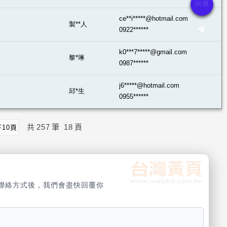
ce**i*****@hotmail.com
製**人
0922******
k0***7*****@gmail.com
黎*琳
0987******
j6*****@hotmail.com
邱*生
0955******
共
257
筆
18
頁
下10頁
聯絡方式後，我們會盡快回覆你