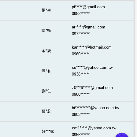
pi*****@gmail.com
楊*生
0983******
ar*****@gmail.com
陳*衡
0972******
kan*****@hotmail.com
余*慶
0960******
su*****@yahoo.com.tw
陳*君
0938******
z0***6*****@gmail.com
劉*仁
0980******
bi**********@yahoo.com.tw
蔡*君
0903******
zo*1*****@yahoo.com.tw
好***家
0955******