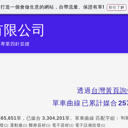
打造一個會做生意的網站，自帶流量、保證有單!
前往了解
有限公司
).專業四針並縫
透過
台灣黃頁詢
單車曲線
已累計媒合
25
制
365,651
單，已媒合
3,304,201
單。
單車曲線
匹配字組：
發
運動服
醫療器材
電子器材
電子設備批發
(1)
(1)
(1)
(1)
(1)